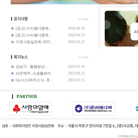
[공고] 누리봄다함께...
2026.06.19
[공고] 누리봄다함께...
2026.04.23
이웃사랑실천회 2025...
2026.03.25
강남구, ‘돌봄밥상 ...
2025.01.16
라온맥주, 소샘웰페어...
2023.09.12
[뉴시스]제주소식- 호...
2023.05.11
PARTNER