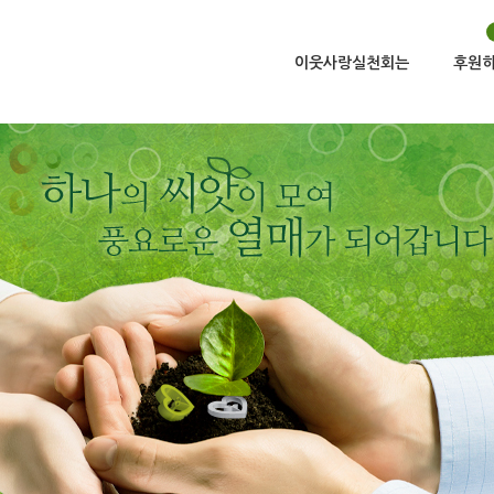
이웃사랑실천회는
후원